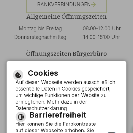
BANKVERBINDUNGEN
Allgemeine Öffnungszeiten
Montag bis Freitag
08:00-12:00 Uhr
Donnerstagnachmittag
14:00-18:00 Uhr
Öffnungszeiten Bürgerbüro
Montag bis Mittwoch
08:00-13:00 Uhr
Cookies
Donnerstag
08:00-18:00 Uhr
Auf dieser Webseite werden ausschließlich
Freitag
08:00-12:00 Uhr
essentielle Daten in Cookies gespeichert,
um wichtige Funktionen der Website zu
Barrierefreie Ansicht
ermöglichen. Mehr dazu in der
Datenschutzerklärung
Barrierefreiheit
Leichte Sprache
Hier können Sie die Farbkontraste
Gebärdensprache
auf dieser Webseite erhöhen. Sie