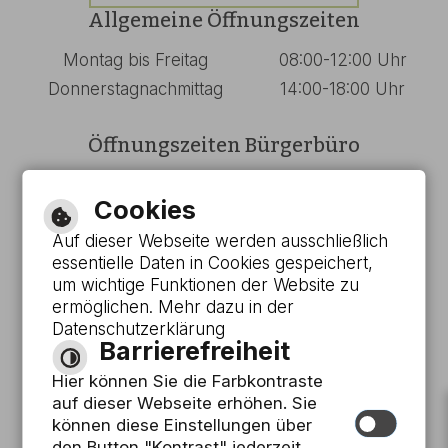
Allgemeine Öffnungszeiten
Montag bis Freitag
08:00-12:00 Uhr
Donnerstagnachmittag
14:00-18:00 Uhr
Öffnungszeiten Bürgerbüro
Montag bis Mittwoch
08:00-13:00 Uhr
Cookies
Donnerstag
08:00-18:00 Uhr
Auf dieser Webseite werden ausschließlich
Freitag
08:00-12:00 Uhr
essentielle Daten in Cookies gespeichert,
um wichtige Funktionen der Website zu
Barrierefreie Ansicht
ermöglichen. Mehr dazu in der
Datenschutzerklärung
Barrierefreiheit
Leichte Sprache
Hier können Sie die Farbkontraste
Gebärdensprache
auf dieser Webseite erhöhen. Sie
können diese Einstellungen über
den Button "Kontrast" jederzeit