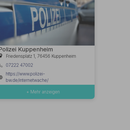
Polizei Kuppenheim
Friedensplatz 1, 76456 Kuppenheim
07222 47002
https://www.polizei-
bw.de/internetwache/
+ Mehr anzeigen