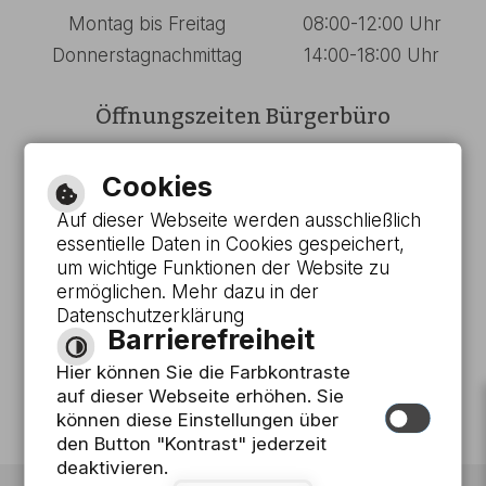
Montag bis Freitag
08:00-12:00 Uhr
Donnerstagnachmittag
14:00-18:00 Uhr
Öffnungszeiten Bürgerbüro
Montag bis Mittwoch
08:00-13:00 Uhr
Cookies
Donnerstag
08:00-18:00 Uhr
Auf dieser Webseite werden ausschließlich
Freitag
08:00-12:00 Uhr
essentielle Daten in Cookies gespeichert,
um wichtige Funktionen der Website zu
Barrierefreie Ansicht
ermöglichen. Mehr dazu in der
Datenschutzerklärung
Barrierefreiheit
Leichte Sprache
Hier können Sie die Farbkontraste
Gebärdensprache
auf dieser Webseite erhöhen. Sie
können diese Einstellungen über
den Button "Kontrast" jederzeit
deaktivieren.