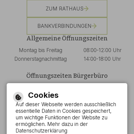
ZUM RATHAUS
BANKVERBINDUNGEN
Allgemeine Öffnungszeiten
Montag bis Freitag
08:00-12:00 Uhr
Donnerstagnachmittag
14:00-18:00 Uhr
Öffnungszeiten Bürgerbüro
Montag bis Mittwoch
08:00-13:00 Uhr
Cookies
Donnerstag
08:00-18:00 Uhr
Auf dieser Webseite werden ausschließlich
Freitag
08:00-12:00 Uhr
essentielle Daten in Cookies gespeichert,
um wichtige Funktionen der Website zu
Barrierefreie Ansicht
ermöglichen. Mehr dazu in der
Datenschutzerklärung