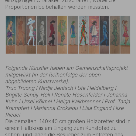
einzigartigen Charakter zu schaffen, wobei die
Proportionen beibehalten werden mussten.
Folgende Künstler haben am Gemeinschaftsprojekt
mitgewirkt (in der Reihenfolge der oben
abgebildeten Kunstwerke):
Truc Truong I Nadja Jentsch I Ute Heidelberg I
Brigitte Schülj-Holl I Renate Hosenfelder I Johanna
Kuhn I Ursel Kölmel I Helga Kalkbrenner I Prof. Tanja
Krampfert I Marianna Drokalou I Lisa Engand I Ilse
Riedel
Die bemalten, 140x40 cm großen Holzbretter sind in
einem Halbkreis am Eingang zum Kunstpfad zu
sehen, und laden die Besucher zum Betreten des