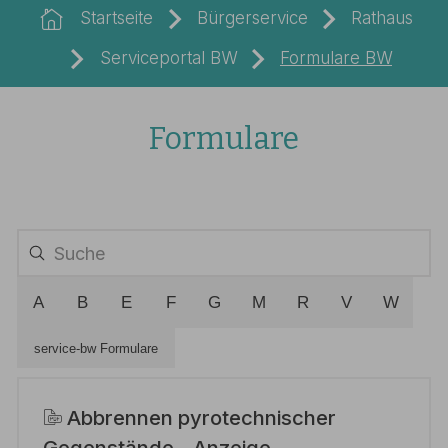
Startseite
Bürgerservice
Rathaus
Serviceportal BW
Formulare BW
Formulare
A
B
E
F
G
M
R
V
W
service-bw Formulare
Abbrennen pyrotechnischer
Gegenstände - Anzeige