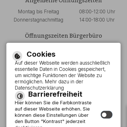
Allgemeine Öffnungszeiten
Montag bis Freitag
08:00-12:00 Uhr
Donnerstagnachmittag
14:00-18:00 Uhr
Öffnungszeiten Bürgerbüro
Montag bis Mittwoch
08:00-13:00 Uhr
Cookies
Donnerstag
08:00-18:00 Uhr
Auf dieser Webseite werden ausschließlich
Freitag
08:00-12:00 Uhr
essentielle Daten in Cookies gespeichert,
um wichtige Funktionen der Website zu
Barrierefreie Ansicht
ermöglichen. Mehr dazu in der
Datenschutzerklärung
Barrierefreiheit
Leichte Sprache
Hier können Sie die Farbkontraste
Gebärdensprache
auf dieser Webseite erhöhen. Sie
können diese Einstellungen über
den Button "Kontrast" jederzeit