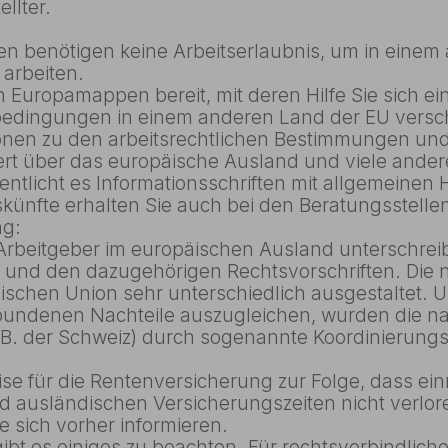
llter.
 benötigen keine Arbeitserlaubnis, um in einem 
 arbeiten.
n Europamappen bereit, mit deren Hilfe Sie sich ei
edingungen in einem anderen Land der EU versch
nen zu den arbeitsrechtlichen Bestimmungen und 
rt über das europäische Ausland und viele ander
entlicht es Informationsschriften mit allgemeinen 
künfte erhalten Sie auch bei den Beratungsstel
ng:
Arbeitgeber im europäischen Ausland unterschreibt
 und den dazugehörigen Rechtsvorschriften. Die n
äischen Union sehr unterschiedlich ausgestaltet.
bundenen Nachteile auszugleichen, wurden die na
z.B. der Schweiz) durch sogenannte Koordinierun
eise für die Rentenversicherung zur Folge, dass 
 ausländischen Versicherungszeiten nicht verlor
e sich vorher informieren.
bt es einiges zu beachten. Für rechtsverbindliche 